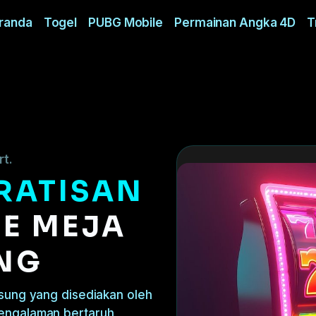
randa
Togel
PUBG Mobile
Permainan Angka 4D
T
rt.
RATISAN
E MEJA
NG
sung yang disediakan oleh
engalaman bertaruh