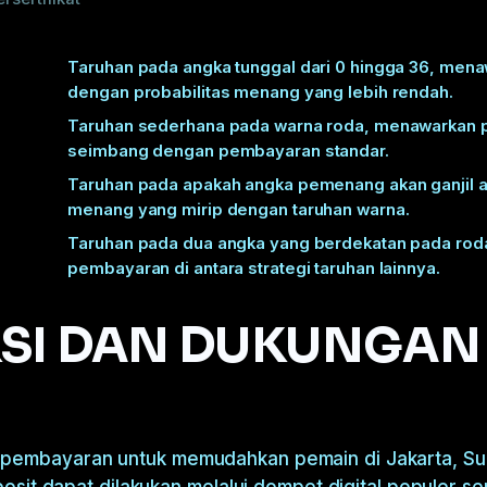
Taruhan pada angka tunggal dari 0 hingga 36, men
dengan probabilitas menang yang lebih rendah.
Taruhan sederhana pada warna roda, menawarkan p
seimbang dengan pembayaran standar.
Taruhan pada apakah angka pemenang akan ganjil 
menang yang mirip dengan taruhan warna.
Taruhan pada dua angka yang berdekatan pada ro
pembayaran di antara strategi taruhan lainnya.
KSI DAN DUKUNGAN
pembayaran untuk memudahkan pemain di Jakarta, Su
osit dapat dilakukan melalui dompet digital populer se