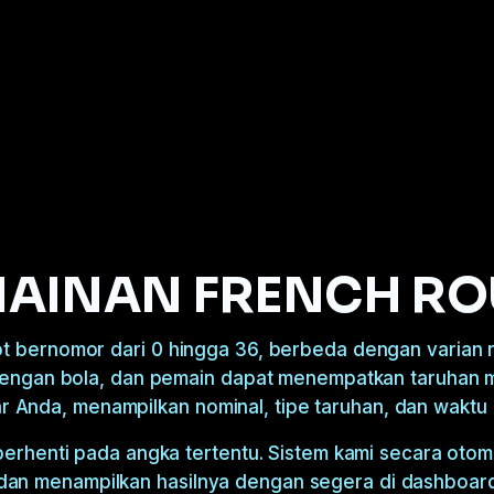
AINAN FRENCH RO
 bernomor dari 0 hingga 36, berbeda dengan varian ro
 dengan bola, dan pemain dapat menempatkan taruhan
ayar Anda, menampilkan nominal, tipe taruhan, dan wakt
erhenti pada angka tertentu. Sistem kami secara otom
n menampilkan hasilnya dengan segera di dashboard