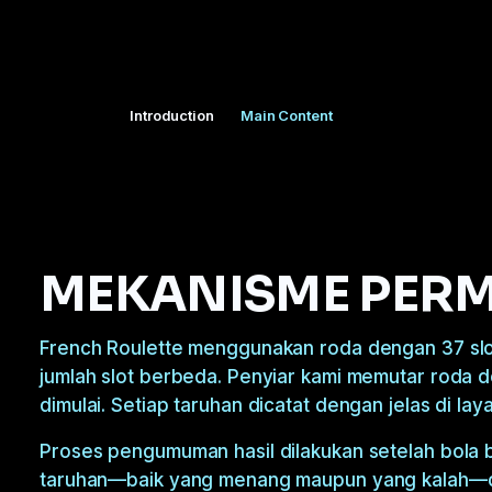
Introduction
Main Content
MEKANISME PERM
French Roulette menggunakan roda dengan 37 slot
jumlah slot berbeda. Penyiar kami memutar roda
dimulai. Setiap taruhan dicatat dengan jelas di l
Proses pengumuman hasil dilakukan setelah bola b
taruhan—baik yang menang maupun yang kalah—da