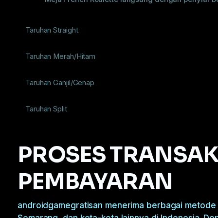
Taruhan Straight
Taruhan Merah/Hitam
Taruhan Ganjil/Genap
Taruhan Split
PROSES TRANSA
PEMBAYARAN
androidgamegratisan menerima berbagai metode 
Semarang, dan kota-kota lainnya di Indonesia. Dep