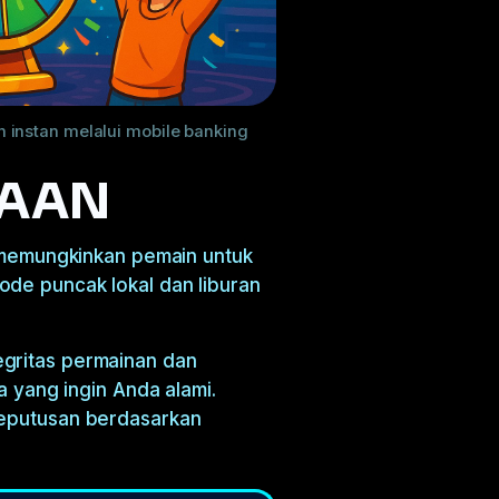
instan melalui mobile banking
IAAN
 memungkinkan pemain untuk
de puncak lokal dan liburan
tegritas permainan dan
 yang ingin Anda alami.
keputusan berdasarkan