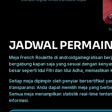
Tr
JADWAL PERMAIN
Meja French Roulette di androidgamegratisan ber
bergabung kapan saja yang sesuai dengan kenyam
besar seperti Idul Fitri dan Idul Adha, memastikan 
Setiap meja dipimpin oleh penyiar bersertifikat y
transparansi. Anda dapat memilih meja yang berbe
Semua meja menampilkan statistik real-time te
informasi.