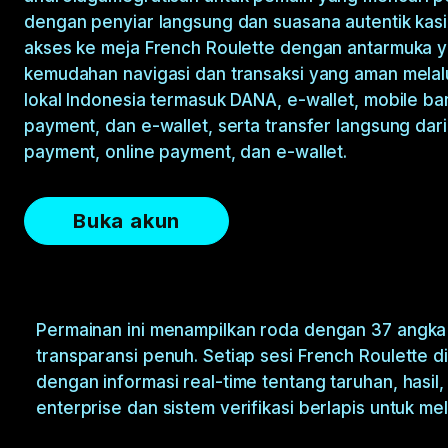
dengan penyiar langsung dan suasana autentik kas
akses ke meja French Roulette dengan antarmuka y
kemudahan navigasi dan transaksi yang aman mela
lokal Indonesia termasuk DANA, e-wallet, mobile ban
payment, dan e-wallet, serta transfer langsung dari
payment, online payment, dan e-wallet.
Buka akun
Permainan ini menampilkan roda dengan 37 angka 
transparansi penuh. Setiap sesi French Roulette
dengan informasi real-time tentang taruhan, hasil
enterprise dan sistem verifikasi berlapis untuk me