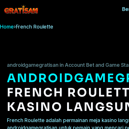
androidgamegratisan
Be
Home
›
French Roulette
androidgamegratisan in Account Bet and Game Sta
ANDROIDGAMEG
FRENCH ROULETT
KASINO LANGSU
French Roulette adalah permainan meja kasino lang
androidgamegratisan untuk pemain yang mencari p