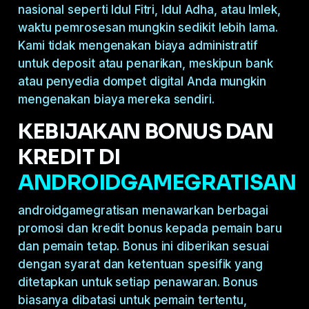
nasional seperti Idul Fitri, Idul Adha, atau Imlek,
waktu pemrosesan mungkin sedikit lebih lama.
Kami tidak mengenakan biaya administratif
untuk deposit atau penarikan, meskipun bank
atau penyedia dompet digital Anda mungkin
mengenakan biaya mereka sendiri.
KEBIJAKAN BONUS DAN
KREDIT DI
ANDROIDGAMEGRATISAN
androidgamegratisan menawarkan berbagai
promosi dan kredit bonus kepada pemain baru
dan pemain tetap. Bonus ini diberikan sesuai
dengan syarat dan ketentuan spesifik yang
ditetapkan untuk setiap penawaran. Bonus
biasanya dibatasi untuk pemain tertentu,