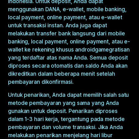
Indonesia. Untuk deposit, Anda dapat
menggunakan DANA, e-wallet, mobile banking,
local payment, online payment, atau e-wallet
untuk transaksi instan. Anda juga dapat
melakukan transfer bank langsung dari mobile
banking, local payment, online payment, atau e-
wallet ke rekening khusus androidgamegratisan
yang terdaftar atas nama Anda. Semua deposit
diproses secara otomatis dan saldo Anda akan
dikreditkan dalam beberapa menit setelah
pembayaran dikonfirmasi.
Untuk penarikan, Anda dapat memilih salah satu
metode pembayaran yang sama yang Anda
gunakan untuk deposit. Penarikan diproses
dalam 1-3 hari kerja, tergantung pada metode
pembayaran dan volume transaksi. Jika Anda
melakukan penarikan menjelang hari libur