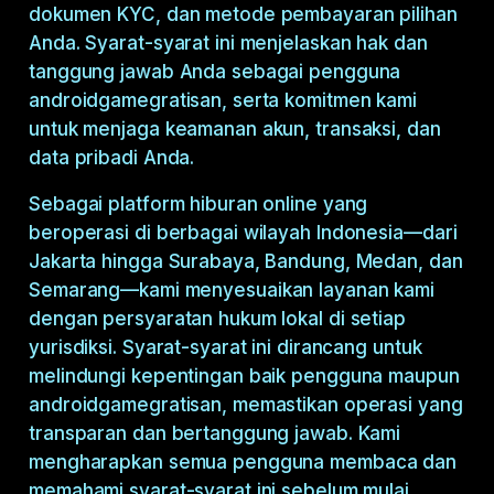
dokumen KYC, dan metode pembayaran pilihan
Anda. Syarat-syarat ini menjelaskan hak dan
tanggung jawab Anda sebagai pengguna
androidgamegratisan, serta komitmen kami
untuk menjaga keamanan akun, transaksi, dan
data pribadi Anda.
Sebagai platform hiburan online yang
beroperasi di berbagai wilayah Indonesia—dari
Jakarta hingga Surabaya, Bandung, Medan, dan
Semarang—kami menyesuaikan layanan kami
dengan persyaratan hukum lokal di setiap
yurisdiksi. Syarat-syarat ini dirancang untuk
melindungi kepentingan baik pengguna maupun
androidgamegratisan, memastikan operasi yang
transparan dan bertanggung jawab. Kami
mengharapkan semua pengguna membaca dan
memahami syarat-syarat ini sebelum mulai