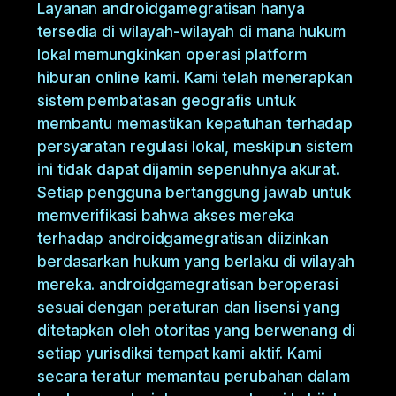
Layanan androidgamegratisan hanya
tersedia di wilayah-wilayah di mana hukum
lokal memungkinkan operasi platform
hiburan online kami. Kami telah menerapkan
sistem pembatasan geografis untuk
membantu memastikan kepatuhan terhadap
persyaratan regulasi lokal, meskipun sistem
ini tidak dapat dijamin sepenuhnya akurat.
Setiap pengguna bertanggung jawab untuk
memverifikasi bahwa akses mereka
terhadap androidgamegratisan diizinkan
berdasarkan hukum yang berlaku di wilayah
mereka. androidgamegratisan beroperasi
sesuai dengan peraturan dan lisensi yang
ditetapkan oleh otoritas yang berwenang di
setiap yurisdiksi tempat kami aktif. Kami
secara teratur memantau perubahan dalam