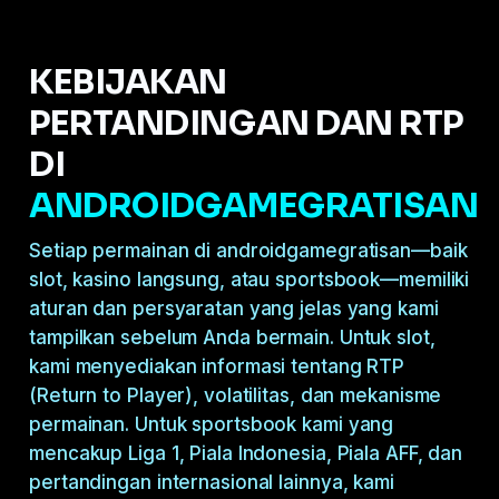
KEBIJAKAN
PERTANDINGAN DAN RTP
DI
ANDROIDGAMEGRATISAN
Setiap permainan di androidgamegratisan—baik
slot, kasino langsung, atau sportsbook—memiliki
aturan dan persyaratan yang jelas yang kami
tampilkan sebelum Anda bermain. Untuk slot,
kami menyediakan informasi tentang RTP
(Return to Player), volatilitas, dan mekanisme
permainan. Untuk sportsbook kami yang
mencakup Liga 1, Piala Indonesia, Piala AFF, dan
pertandingan internasional lainnya, kami