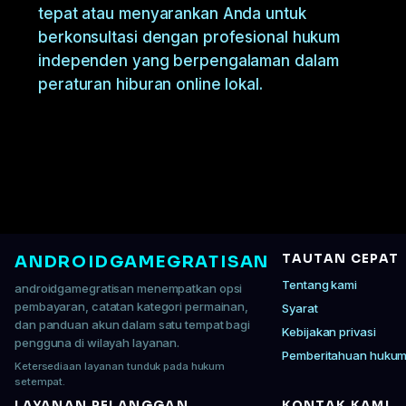
tepat atau menyarankan Anda untuk
berkonsultasi dengan profesional hukum
independen yang berpengalaman dalam
peraturan hiburan online lokal.
TAUTAN CEPAT
ANDROIDGAMEGRATISAN
Tentang kami
androidgamegratisan menempatkan opsi
pembayaran, catatan kategori permainan,
Syarat
dan panduan akun dalam satu tempat bagi
Kebijakan privasi
pengguna di wilayah layanan.
Pemberitahuan huku
Ketersediaan layanan tunduk pada hukum
setempat.
LAYANAN PELANGGAN
KONTAK KAMI