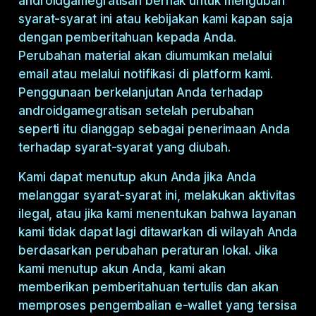
androidgamegratisan berhak untuk mengubah
syarat-syarat ini atau kebijakan kami kapan saja
dengan pemberitahuan kepada Anda.
Perubahan material akan diumumkan melalui
email atau melalui notifikasi di platform kami.
Penggunaan berkelanjutan Anda terhadap
androidgamegratisan setelah perubahan
seperti itu dianggap sebagai penerimaan Anda
terhadap syarat-syarat yang diubah.
Kami dapat menutup akun Anda jika Anda
melanggar syarat-syarat ini, melakukan aktivitas
ilegal, atau jika kami menentukan bahwa layanan
kami tidak dapat lagi ditawarkan di wilayah Anda
berdasarkan perubahan peraturan lokal. Jika
kami menutup akun Anda, kami akan
memberikan pemberitahuan tertulis dan akan
memproses pengembalian e-wallet yang tersisa