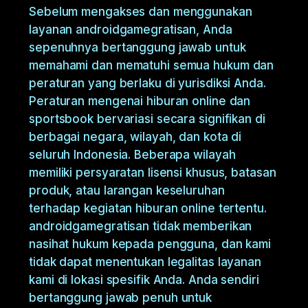
Sebelum mengakses dan menggunakan
layanan androidgamegratisan, Anda
sepenuhnya bertanggung jawab untuk
memahami dan mematuhi semua hukum dan
peraturan yang berlaku di yurisdiksi Anda.
Peraturan mengenai hiburan online dan
sportsbook bervariasi secara signifikan di
berbagai negara, wilayah, dan kota di
seluruh Indonesia. Beberapa wilayah
memiliki persyaratan lisensi khusus, batasan
produk, atau larangan keseluruhan
terhadap kegiatan hiburan online tertentu.
androidgamegratisan tidak memberikan
nasihat hukum kepada pengguna, dan kami
tidak dapat menentukan legalitas layanan
kami di lokasi spesifik Anda. Anda sendiri
bertanggung jawab penuh untuk