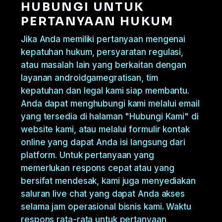
HUBUNGI UNTUK
PERTANYAAN HUKUM
Jika Anda memiliki pertanyaan mengenai
kepatuhan hukum, persyaratan regulasi,
atau masalah lain yang berkaitan dengan
layanan androidgamegratisan, tim
kepatuhan dan legal kami siap membantu.
Anda dapat menghubungi kami melalui email
yang tersedia di halaman "Hubungi Kami" di
website kami, atau melalui formulir kontak
online yang dapat Anda isi langsung dari
platform. Untuk pertanyaan yang
memerlukan respons cepat atau yang
bersifat mendesak, kami juga menyediakan
saluran live chat yang dapat Anda akses
selama jam operasional bisnis kami. Waktu
respons rata-rata untuk pertanyaan