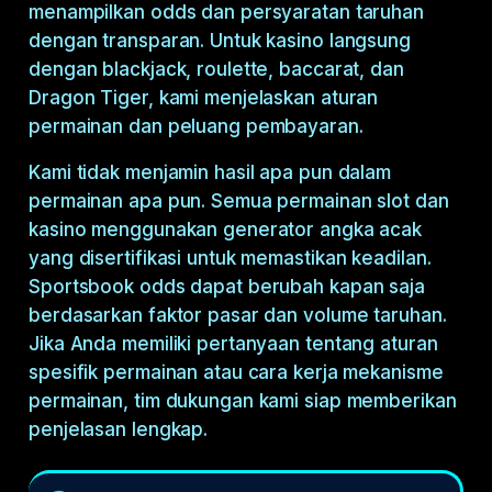
menampilkan odds dan persyaratan taruhan
dengan transparan. Untuk kasino langsung
dengan blackjack, roulette, baccarat, dan
Dragon Tiger, kami menjelaskan aturan
permainan dan peluang pembayaran.
Kami tidak menjamin hasil apa pun dalam
permainan apa pun. Semua permainan slot dan
kasino menggunakan generator angka acak
yang disertifikasi untuk memastikan keadilan.
Sportsbook odds dapat berubah kapan saja
berdasarkan faktor pasar dan volume taruhan.
Jika Anda memiliki pertanyaan tentang aturan
spesifik permainan atau cara kerja mekanisme
permainan, tim dukungan kami siap memberikan
penjelasan lengkap.