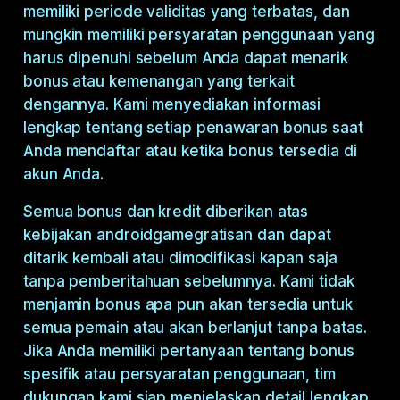
memiliki periode validitas yang terbatas, dan
mungkin memiliki persyaratan penggunaan yang
harus dipenuhi sebelum Anda dapat menarik
bonus atau kemenangan yang terkait
dengannya. Kami menyediakan informasi
lengkap tentang setiap penawaran bonus saat
Anda mendaftar atau ketika bonus tersedia di
akun Anda.
Semua bonus dan kredit diberikan atas
kebijakan androidgamegratisan dan dapat
ditarik kembali atau dimodifikasi kapan saja
tanpa pemberitahuan sebelumnya. Kami tidak
menjamin bonus apa pun akan tersedia untuk
semua pemain atau akan berlanjut tanpa batas.
Jika Anda memiliki pertanyaan tentang bonus
spesifik atau persyaratan penggunaan, tim
dukungan kami siap menjelaskan detail lengkap